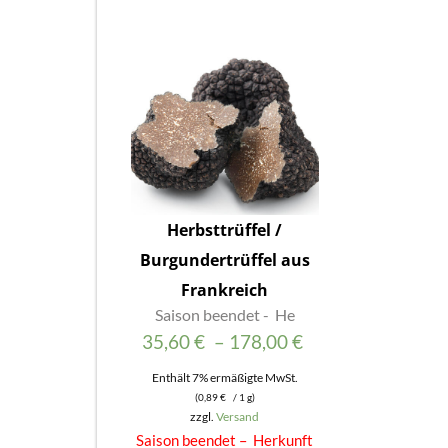
Herbsttrüffel /
Burgundertrüffel aus
Frankreich
Saison beendet - He
Preisspanne:
35,60
€
–
178,00
€
35,60 €
Enthält 7% ermäßigte MwSt.
(
0,89
€
/ 1 g)
bis
zzgl.
Versand
178,00 €
Saison beendet – Herkunft