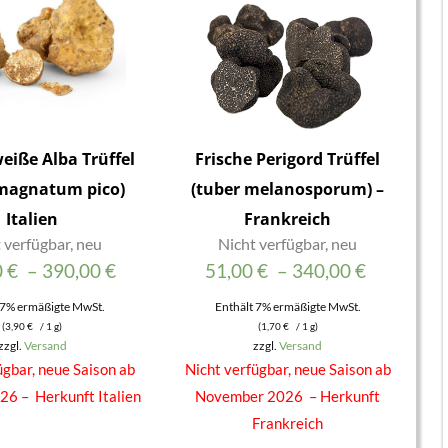
weiße Alba Trüffel
Frische Perigord Trüffel
 magnatum pico)
(tuber melanosporum) –
Italien
Frankreich
 verfügbar, neu
Nicht verfügbar, neu
Preisspanne:
Preisspa
0
€
–
390,00
€
51,00
€
–
340,00
€
117,00 €
51,00 €
 7% ermäßigte MwSt.
Enthält 7% ermäßigte MwSt.
(
3,90
€
/ 1 g)
(
1,70
€
/ 1 g)
bis
bis
zzgl.
Versand
zzgl.
Versand
390,00 €
340,00 €
ügbar, neue Saison ab
Nicht verfügbar, neue Saison ab
26 – Herkunft Italien
November 2026 – Herkunft
Frankreich