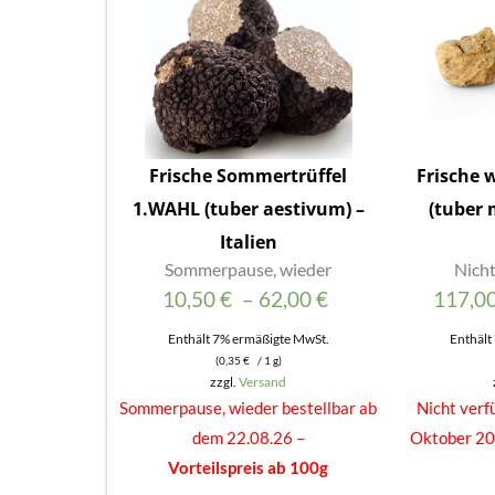
Frische Sommertrüffel
Frische 
1.WAHL (tuber aestivum) –
(tuber
Italien
Sommerpause, wieder
Nicht
Preisspanne:
10,50
€
–
62,00
€
117,0
10,50 €
Enthält 7% ermäßigte MwSt.
Enthält
(
0,35
€
/ 1 g)
bis
zzgl.
Versand
62,00 €
Sommerpause, wieder bestellbar ab
Nicht verf
dem 22.08.26 –
Oktober 20
Vorteilspreis ab 100g