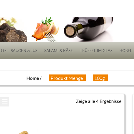
 Delikatessen
TO
SAUCEN & JUS
SALAMI & KÄSE
TRÜFFEL IM GLAS
HOBEL
Home
Produkt Menge
100g
Zeige alle
4 Ergebnisse