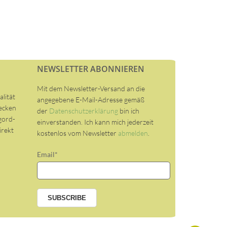
NEWSLETTER ABONNIEREN
Mit dem Newsletter-Versand an die
alität
angegebene E-Mail-Adresse gemäß
decken
der
Datenschutzerklärung
bin ich
gord-
einverstanden. Ich kann mich jederzeit
irekt
kostenlos vom Newsletter
abmelden
.
Email*