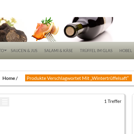
 Delikatessen
TO
SAUCEN & JUS
SALAMI & KÄSE
TRÜFFEL IM GLAS
HOBEL
Home
Produkte Verschlagwortet Mit „Wintertrüffelsaft“
1 Treffer