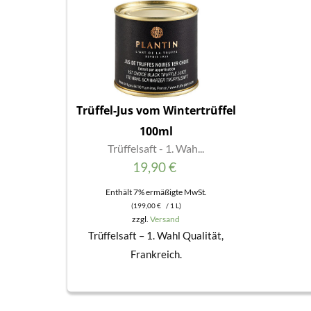
Weiterlesen
Trüffel-Jus vom Wintertrüffel
100ml
Trüffelsaft - 1. Wah...
19,90
€
Enthält 7% ermäßigte MwSt.
(
199,00
€
/ 1 L)
zzgl.
Versand
Trüffelsaft – 1. Wahl Qualität,
Frankreich.