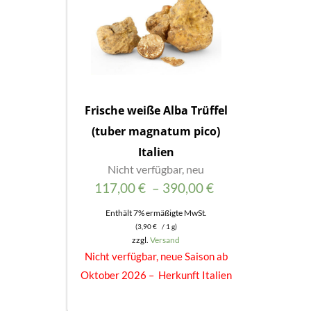
Frische weiße Alba Trüffel
(tuber magnatum pico)
Italien
Nicht verfügbar, neu
Preisspanne:
117,00
€
–
390,00
€
117,00 €
Enthält 7% ermäßigte MwSt.
(
3,90
€
/ 1 g)
bis
zzgl.
Versand
390,00 €
Nicht verfügbar, neue Saison ab
Oktober 2026 – Herkunft Italien