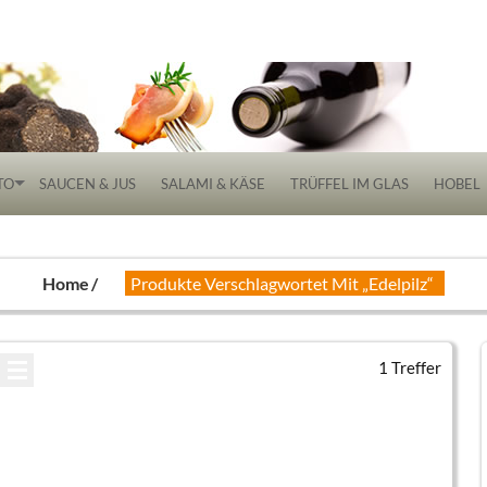
 Delikatessen
TO
SAUCEN & JUS
SALAMI & KÄSE
TRÜFFEL IM GLAS
HOBEL
Home
Produkte Verschlagwortet Mit „Edelpilz“
1 Treffer