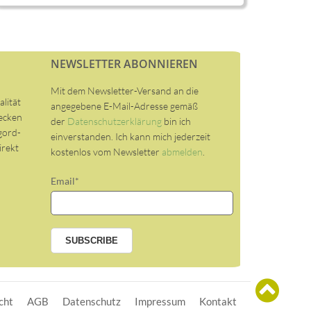
NEWSLETTER ABONNIEREN
Mit dem Newsletter-Versand an die
alität
angegebene E-Mail-Adresse gemäß
decken
der
Datenschutzerklärung
bin ich
gord-
einverstanden. Ich kann mich jederzeit
irekt
kostenlos vom Newsletter
abmelden
.
Email*
cht
AGB
Datenschutz
Impressum
Kontakt