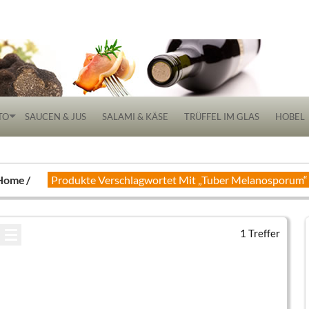
 Delikatessen
TO
SAUCEN & JUS
SALAMI & KÄSE
TRÜFFEL IM GLAS
HOBEL
Home
Produkte Verschlagwortet Mit „tuber Melanosporum“
1 Treffer