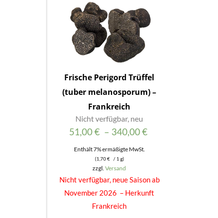
Frische Perigord Trüffel
(tuber melanosporum) –
Frankreich
Nicht verfügbar, neu
Preisspanne:
51,00
€
–
340,00
€
51,00 €
Enthält 7% ermäßigte MwSt.
(
1,70
€
/ 1 g)
bis
zzgl.
Versand
340,00 €
Nicht verfügbar, neue Saison ab
November 2026 – Herkunft
Frankreich