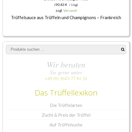
90,83
€
(
/ 1 kg)
zzgl.
Versand
Trüffelsauce aus Trüffeln und Champignons – Frankreich
Suchen
nach:
Wir beraten
Sie gerne unter
+49 (0) 3643-77 81 24
Das Trüffellexikon
Die Trüffelarten
Zucht & Preis der Trüffel
Auf Trüffelsuche