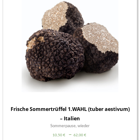
Frische Sommertrüffel 1.WAHL (tuber aestivum)
– Italien
Sommerpause, wieder
Preisspanne:
–
10,50
€
62,00
€