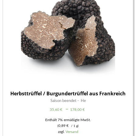
Herbsttrüffel / Burgundertrüffel aus Frankreich
Saison beendet - He
Preisspanne:
–
35,60
€
178,00
€
35,60 €
Enthält 7% ermäßigte MwSt.
0,89
€
(
/ 1 g)
bis
zzgl.
Versand