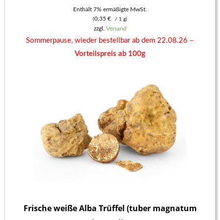
10,50 €
Enthält 7% ermäßigte MwSt.
0,35
€
(
/ 1 g)
bis
zzgl.
Versand
62,00 €
Sommerpause, wieder bestellbar ab dem 22.08.26 –
Vorteilspreis ab 100g
Frische weiße Alba Trüffel (tuber magnatum