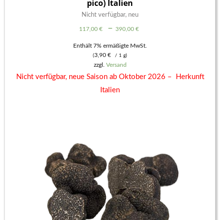
pico) Italien
Nicht verfügbar, neu
Preisspanne:
–
117,00
€
390,00
€
117,00 €
Enthält 7% ermäßigte MwSt.
3,90
€
(
/ 1 g)
bis
zzgl.
Versand
390,00 €
Nicht verfügbar, neue Saison ab Oktober 2026 – Herkunft
Italien