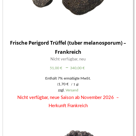
Frische Perigord Trüffel (tuber melanosporum) –
Frankreich
Nicht verfügbar, neu
Preisspanne:
–
51,00
€
340,00
€
51,00 €
Enthält 7% ermäßigte MwSt.
1,70
€
(
/ 1 g)
bis
zzgl.
Versand
340,00 €
Nicht verfügbar, neue Saison ab November 2026 –
Herkunft Frankreich