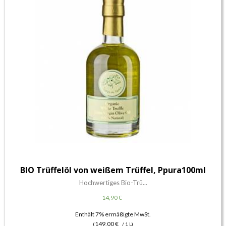
BIO Trüffelöl von weißem Trüffel, Ppura100ml
Hochwertiges Bio-Trü...
14,90
€
Enthält 7% ermäßigte MwSt.
149,00
€
(
/ 1 L)